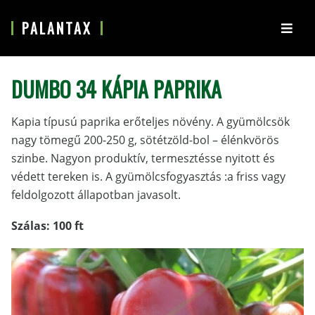
S
PALANTAX
k
i
p
DUMBO 34 KÁPIA PAPRIKA
t
o
m
Kapia típusú paprika erőteljes növény. A gyümölcsök
a
nagy tömegű 200-250 g, sötétzöld-bol – élénkvörös
i
szinbe. Nagyon produktív, termesztésse nyitott és
n
védett tereken is. A gyümölcsfogyasztás :a friss vagy
c
feldolgozott állapotban javasolt.
o
Szálas: 100 ft
n
t
e
n
t