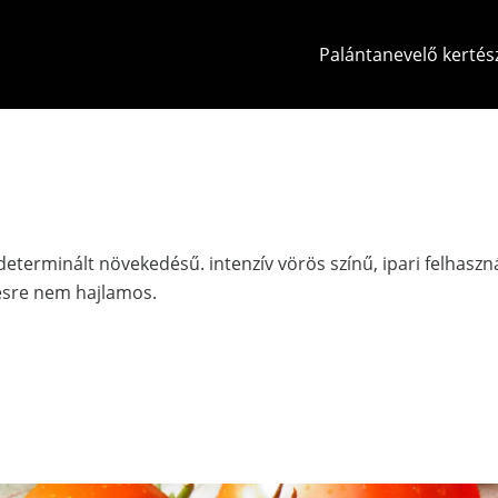
Palántanevelő kertés
 determinált növekedésű. intenzív vörös színű, ipari felhaszn
désre nem hajlamos.