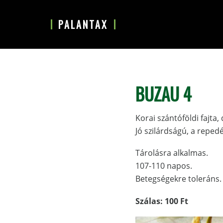
U
S
g
k
PALANTAX
r
i
á
p
s
t
a
o
z
m
BUZAU 4
e
a
l
i
Korai szántóföldi fajta,
s
n
Jó szilárdságú, a repe
ő
c
d
o
Tárolásra alkalmas.
l
n
107-110 napos.
e
t
Betegségekre toleráns.
g
e
e
n
Szálas: 100 Ft
s
t