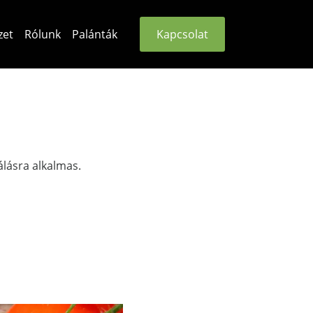
zet
Rólunk
Palánták
Kapcsolat
álásra alkalmas.