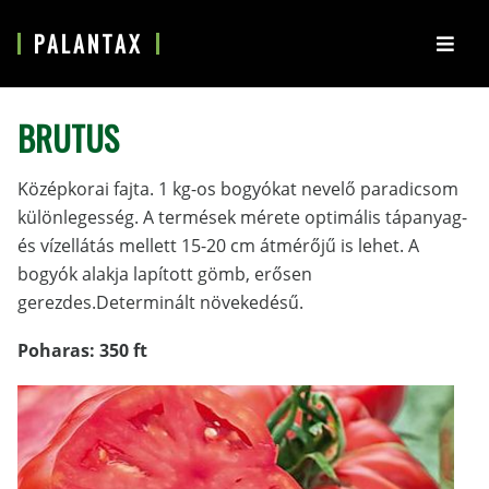
S
PALANTAX
k
i
p
BRUTUS
t
o
m
Középkorai fajta. 1 kg-os bogyókat nevelő paradicsom
a
különlegesség. A termések mérete optimális tápanyag-
i
és vízellátás mellett 15-20 cm átmérőjű is lehet. A
n
bogyók alakja lapított gömb, erősen
c
gerezdes.Determinált növekedésű.
o
Poharas: 350 ft
n
t
e
n
t